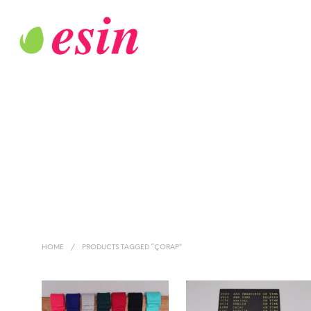
HOME
/
PRODUCTS TAGGED “ÇORAP”