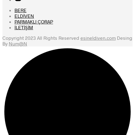
BERE
ELDİVEN
PARMAKLI ÇORAP
İLETİŞİM
Copyright 2023 All Rights Reserved
esineldiven.com
Desing
By
Num@N