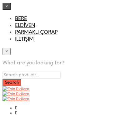
×
BERE
ELDİVEN
PARMAKLI ÇORAP
İLETİŞİM
×
What are you looking for?